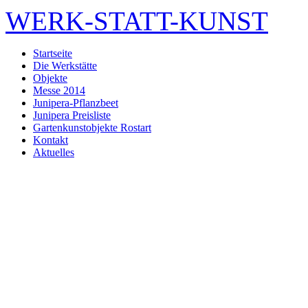
WERK-STATT-KUNST
Startseite
Die Werkstätte
Objekte
Messe 2014
Junipera-Pflanzbeet
Junipera Preisliste
Gartenkunstobjekte Rostart
Kontakt
Aktuelles